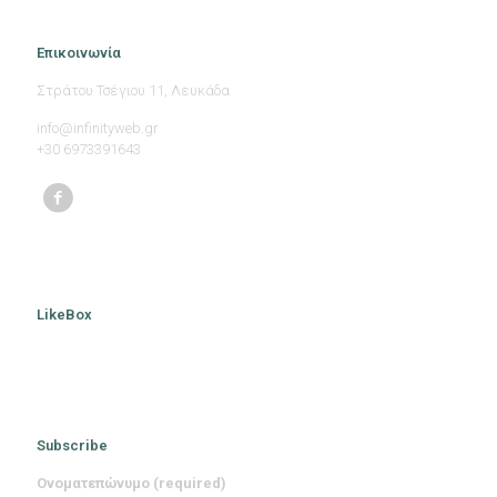
Επικοινωνία
Στράτου Τσέγιου 11, Λευκάδα
info@infinityweb.gr
+30 6973391643
LikeBox
Subscribe
Ονοματεπώνυμο (required)